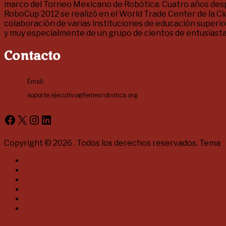
marco del Torneo Mexicano de Robótica. Cuatro años despu
RoboCup 2012 se realizó en el World Trade Center de la Ciu
colaboración de varias instituciones de educación superi
y muy especialmente de un grupo de cientos de entusiasta
Contacto
Email:
soporte.ejecutivo@femexrobotica.org
Facebook
X
Instagram
LinkedIn
Copyright © 2026
. Todos los derechos reservados. Tema
Inicio
Eventos
Consejo Directivo
Historia
Aviso Legal
Contacto