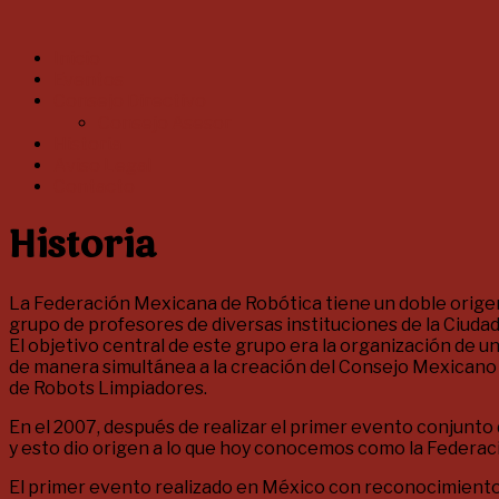
Saltar
al
Menú
Inicio
contenido
Eventos
Consejo Directivo
Consejo Asesor
Historia
Aviso Legal
Contacto
Historia
La Federación Mexicana de Robótica tiene un doble orige
grupo de profesores de diversas instituciones de la Ciud
El objetivo central de este grupo era la organización de 
de manera simultánea a la creación del Consejo Mexicano
de Robots Limpiadores.
En el 2007, después de realizar el primer evento conjunt
y esto dio origen a lo que hoy conocemos como la Federa
El primer evento realizado en México con reconocimiento 