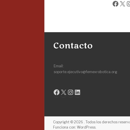
Face
X
I
Contacto
Email:
soporte.ejecutivo@femexrobotica.org
Facebook
X
Instagram
LinkedIn
Copyright © 2026
. Todos los derechos reser
Funciona con:
WordPress
.