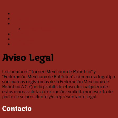
Saltar
al
Menú
Inicio
contenido
Eventos
Consejo Directivo
Consejo Asesor
Historia
Aviso Legal
Contacto
Aviso Legal
Los nombres “Torneo Mexicano de Robótica” y
“Federación Mexicana de Robótica” así como su logotipo
son marcas registradas de la Federación Mexicana de
Robótica A.C. Queda prohibido el uso de cualquiera de
estas marcas sin la autorización explícita por escrito de
parte de su presidente y/o representante legal.
Contacto