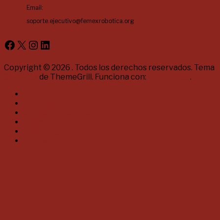
Email:
soporte.ejecutivo@femexrobotica.org
Facebook
X
Instagram
LinkedIn
Copyright © 2026
. Todos los derechos reservados. Tema
Spacious
de ThemeGrill. Funciona con:
WordPress
.
Inicio
Eventos
Consejo Directivo
Historia
Aviso Legal
Contacto