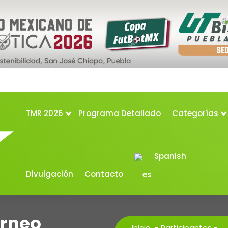
TMR 2026
Programa Detallado
Categorías
Spanish
Divulgación
Contacto
orneo
Inicio
-
Participantes
-