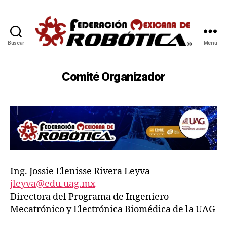
Buscar
Menú
Escuela
de
Invierno
Comité Organizador
de
Robótica
2021-
2022
Ing. Jossie Elenisse Rivera Leyva
jleyva@edu.uag.mx
Directora del Programa de Ingeniero
Mecatrónico y Electrónica Biomédica de la UAG